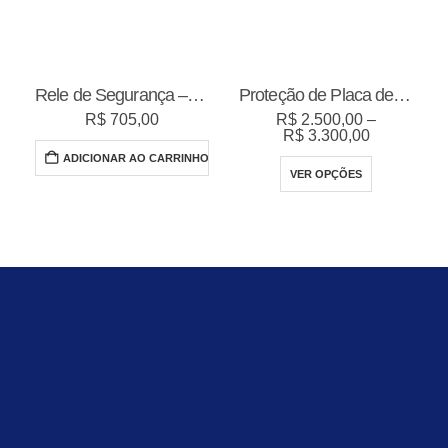
Rele de Segurança – WEG
Proteção de Placa de Torno NR12
R$
705,00
R$
2.500,00
–
Faixa
R$
3.300,00
de
Este produto tem várias variantes. As opções podem ser escolhidas na página do produto
ADICIONAR AO CARRINHO
preço:
VER OPÇÕES
R$ 2.500,0
através
R$ 3.300,0