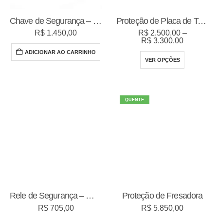
Chave de Segurança – Controle de Parada
Proteção de Placa de Torno NR12
R$
1.450,00
R$
2.500,00
–
Faixa
R$
3.300,00
de
ADICIONAR AO CARRINHO
preço:
Este
VER OPÇÕES
R$ 2.500,
produto
através
R$ 3.300,
tem
várias
QUENTE
variantes.
As
opções
podem
ser
escolhida
na
Rele de Segurança – WEG
Proteção de Fresadora
página
R$
705,00
R$
5.850,00